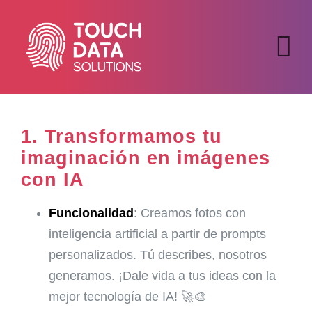
Skip
to
content
Tog
Nav
Inicio
1.
Transformamos tu
Alquiler y Venta
imaginación en imágenes
con IA
Desarrollos
Funcionalidad
: Creamos fotos con
inteligencia artificial a partir de prompts
Soluciones
personalizados. Tú describes, nosotros
generamos. ¡Dale vida a tus ideas con la
Contacto
mejor tecnología de IA! 🚀🎨