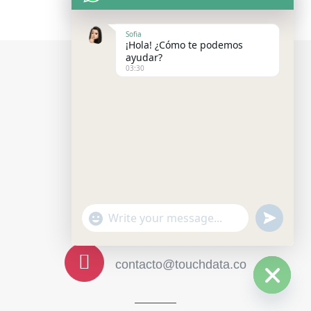
Sofia
¡Hola! ¿Cómo te podemos
ayudar?
03:30
HORARIO Y
CONTACTO
+57 320 8074736
"+chaty_settings.lang.emoji_picker+"
Send
WhatsApp
Message
contacto@touchdata.co
Hide
chaty