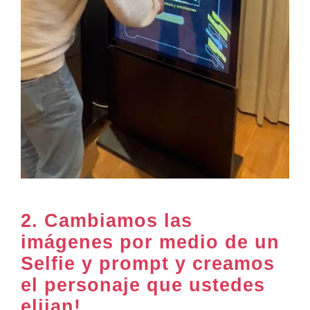
2.
Cambiamos las
imágenes por medio de un
Selfie y prompt y creamos
el personaje que ustedes
elijan!