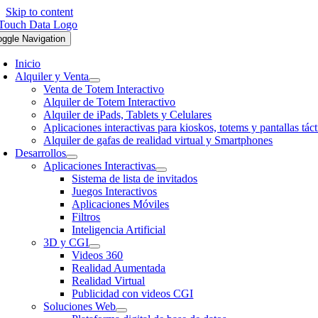
Skip to content
oggle Navigation
Inicio
Alquiler y Venta
Venta de Totem Interactivo
Alquiler de Totem Interactivo
Alquiler de iPads, Tablets y Celulares
Aplicaciones interactivas para kioskos, totems y pantallas táct
Alquiler de gafas de realidad virtual y Smartphones
Desarrollos
Aplicaciones Interactivas
Sistema de lista de invitados
Juegos Interactivos
Aplicaciones Móviles
Filtros
Inteligencia Artificial
3D y CGI
Videos 360
Realidad Aumentada
Realidad Virtual
Publicidad con videos CGI
Soluciones Web