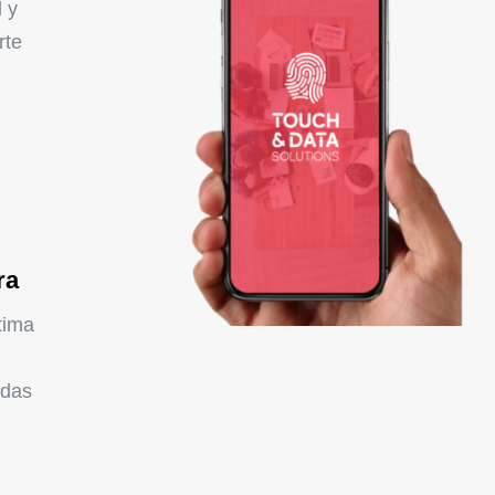
 y
rte
ra
tima
edas