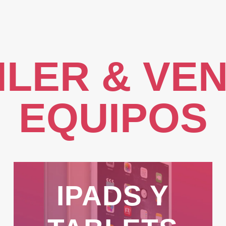
ILER & VEN
EQUIPOS
IPADS Y