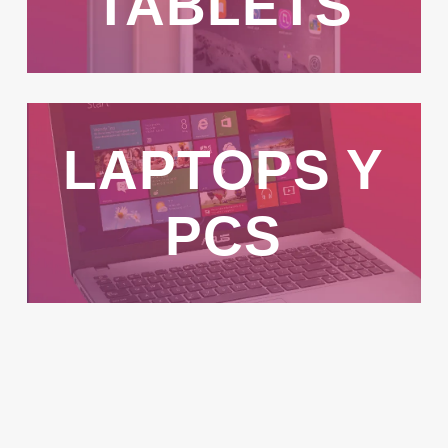
OS
TABLETS
LAPTOPS Y
PCS